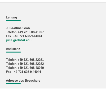
Leitung
Julia-Aline Groh
Telefon +49 721 608-41697
Fax. +49 721 608-9-44044
julia groh
∂
kit edu
Assistenz
Telefon +49 721 608-22021
Telefon +49 721 608-22022
Telefon +49 721 608-48040
Fax +49 721 608-9-44044
Adresse des Besuchers
Campus Süd:
Kaiserstr. 12 (Gebäude 10.11)
76131 Karlsruhe